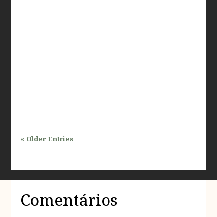
O processo de aprovação de projetos em áreas
ambientais protegidas no estado de São Paulo é um
tema de grande relevância, especialmente para
profissionais que atuam nas áreas de inspeções e
avaliações prediais. Com a crescente demanda por
desenvolvimento urbano e a...
« Older Entries
Comentários