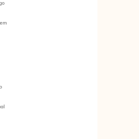
igo
 em
o
al