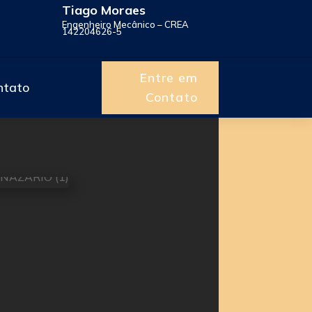
Tiago Moraes
Engenheiro Mecânico – CREA
142204626-5
Entre em
ntato
Contato