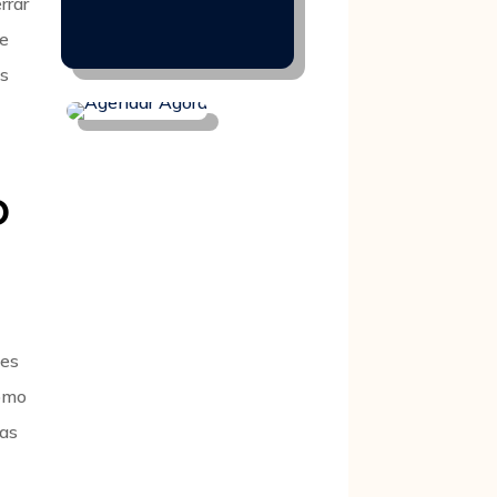
rrar
te
as
o
ões
como
 as