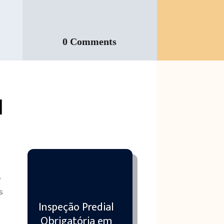
0 Comments
l
,
s
Inspeção Predial
Obrigatória em