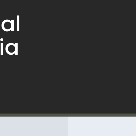
o
al
ia