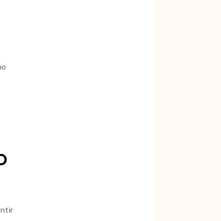
no
o
ntir