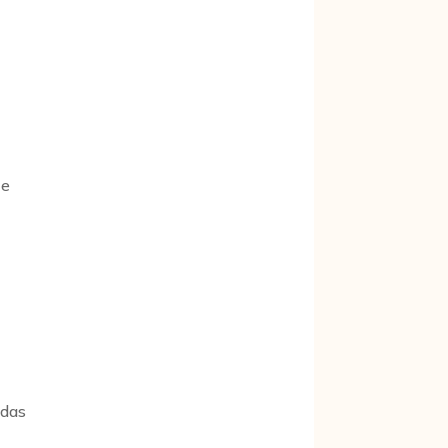
te
 das