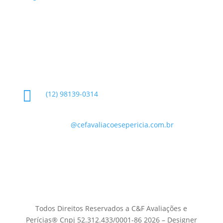
Glossário
Informações de Contato

(12) 98139-0314

contato
@cefavaliacoesepericia.com.br

R. Miguel Neme, 23 - Jardim Castanheira, São
José dos Campos - SP, 12225-340
Todos Direitos Reservados a C&F Avaliações e
Perícias® Cnpj 52.312.433/0001-86 2026 – Designer