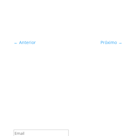
←
Anterior
Próximo
→
Sua Defesa é Nossa Prioridade!
Inscreva-se
You are successfully
subscribed!