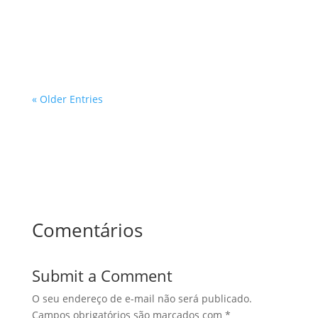
profissionais que atuam nas áreas de inspeções e
avaliações prediais. Com a crescente demanda por
desenvolvimento urbano e a...
« Older Entries
Comentários
Submit a Comment
O seu endereço de e-mail não será publicado.
Campos obrigatórios são marcados com
*