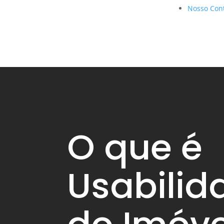
Nosso Con
O que é
Usabilid