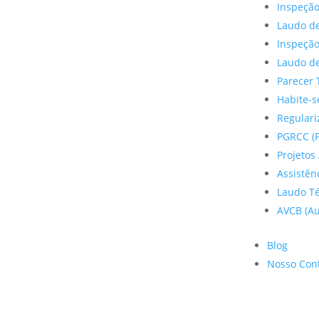
Inspeção
Laudo de
Inspeçã
Laudo de
Parecer 
Habite-s
Regulariz
PGRCC (P
Projetos 
Assistên
Laudo Te
AVCB (Au
Blog
Nosso Con