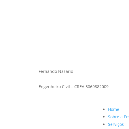
Fernando Nazario
Engenheiro civil – CREA 5069882009
Fernando Nazario
Engenheiro Civil – CREA 5069882009
Home
Sobre a E
Serviços