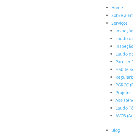
Home
Sobre a E
Serviços
Inspeção
Laudo de
Inspeçã
Laudo de
Parecer 
Habite-s
Regulariz
PGRCC (P
Projetos 
Assistên
Laudo Te
AVCB (Au
Blog