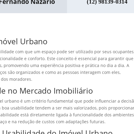
Fernando Nazario
(12) 98139-0314
Imóvel Urbano
cilidade com que um espaço pode ser utilizado por seus ocupantes
ionalidade e conforto. Este conceito é essencial para garantir que
, promovendo uma experiência positiva e prática no dia a dia. A
aços são organizados e como as pessoas interagem com eles,
 dos moradores.
de no Mercado Imobiliário
el urbano é um critério fundamental que pode influenciar a decis
 boa usabilidade tendem a ser mais valorizados, pois proporcion
sabilidade está diretamente ligada à funcionalidade dos ambientes
paço e na redução de custos com adaptações futuras.
a Usabilidade do Imóvel Urbano