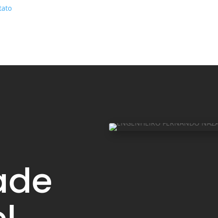
tato
ade