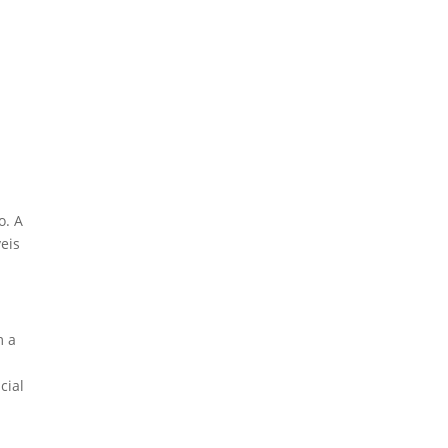
o. A
eis
m a
cial