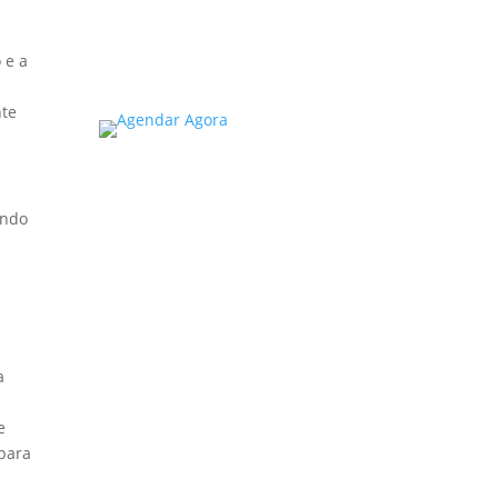
Read More
 e a
nte
indo
a
e
 para