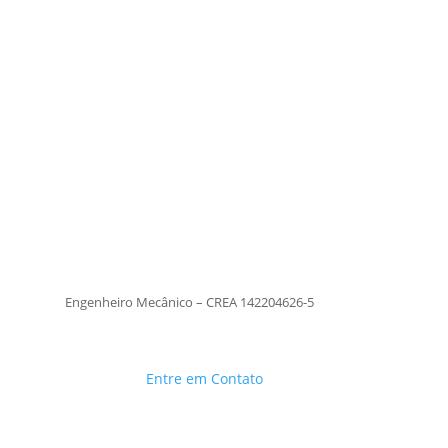
Tiago Moraes
Engenheiro Mecânico – CREA
142204626-5
TiagoMoraes
Engenheiro Mecânico – CREA 142204626-5
Entre em Contato