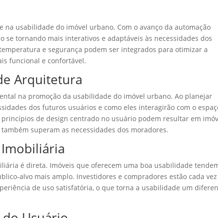
e na usabilidade do imóvel urbano. Com o avanço da automação
ão se tornando mais interativos e adaptáveis às necessidades dos
, temperatura e segurança podem ser integrados para otimizar a
s funcional e confortável.
de Arquitetura
ental na promoção da usabilidade do imóvel urbano. Ao planejar
essidades dos futuros usuários e como eles interagirão com o espaç
e princípios de design centrado no usuário podem resultar em imóv
s também superam as necessidades dos moradores.
 Imobiliária
biliária é direta. Imóveis que oferecem uma boa usabilidade tende
úblico-alvo mais amplo. Investidores e compradores estão cada vez
riência de uso satisfatória, o que torna a usabilidade um diferen
a do Usuário