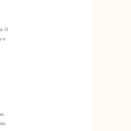
o. O
o o
as
ito