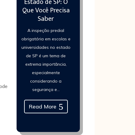
Estado de SP: O
Que Você Precisa
Saber
A inspeção predial
obrigatória em escolas e
universidades no estado
de SP é um tema de
extrema importância,
especialmente
considerando a
pode
segurança e...
Read More