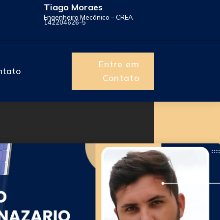
Tiago Moraes
Engenheiro Mecânico – CREA
142204626-5
Entre em
ntato
Contato