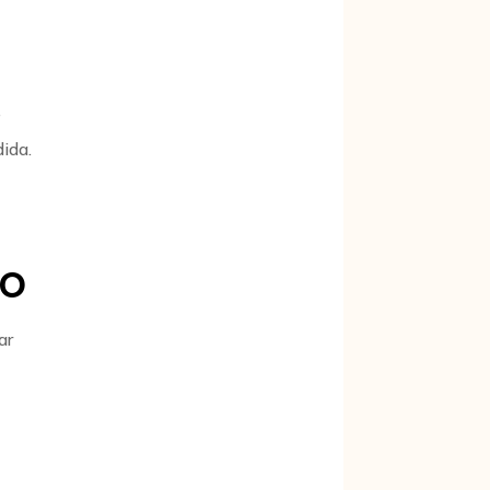
e
ida.
no
ar