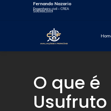
Fernando Nazario
Engenheiro civil – CREA
5069882009
Hom
O que é
Usufruto