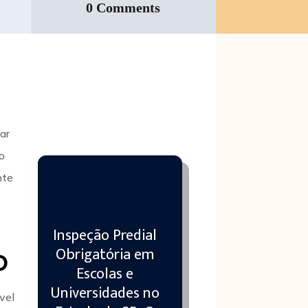
0 Comments
tar
o
nte
Inspeção Predial
Obrigatória em
o
Escolas e
Universidades no
vel