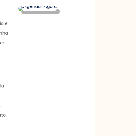
ia e
enha
uer
la
.
uto,