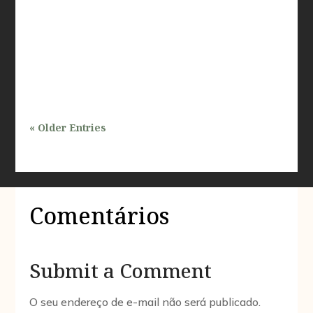
tema de grande relevância, especialmente para
profissionais que atuam nas áreas de inspeções e
avaliações prediais. Com a crescente demanda por
desenvolvimento urbano e a...
« Older Entries
Comentários
Submit a Comment
O seu endereço de e-mail não será publicado.