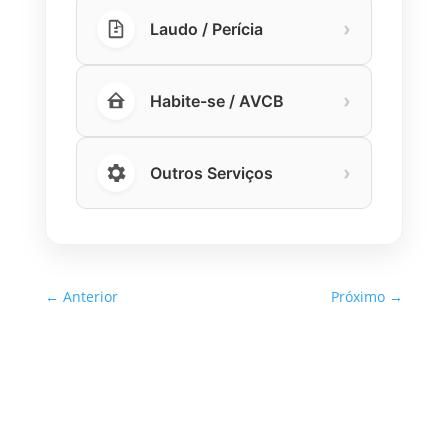
›
Laudo / Perícia
›
Habite-se / AVCB
›
Outros Serviços
←
Anterior
Próximo
→
Inspeção Predial Obrigatória
em Escolas e Universidades
no Estado de SP: O Que Você
Precisa Saber