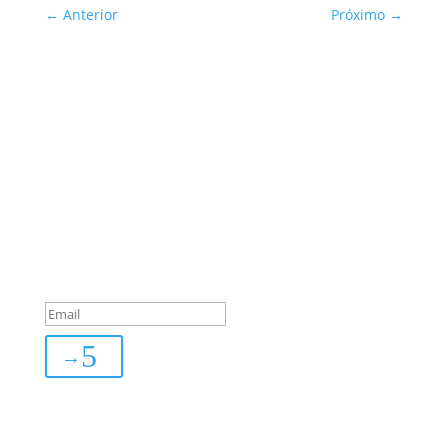
←
Anterior
Próximo
→
Sua Defesa é Nossa Prioridade!
Inscreva-se
You are successfully
subscribed!
→