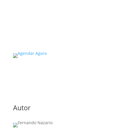
A inspeção predial obrigatória em escolas e
universidades no estado de SP é um tema de
extrema importância, especialmente
considerando a segurança e...
Read More
Autor