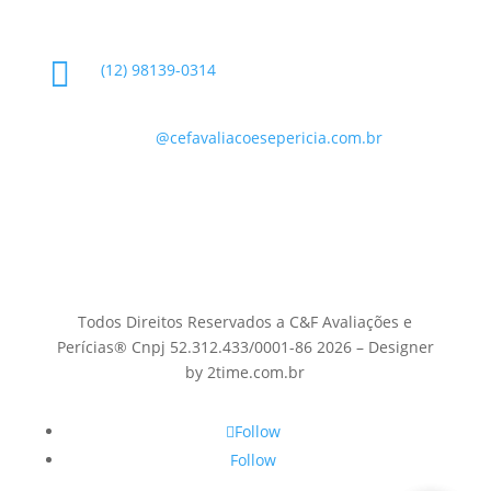
Informações de Contato

(12) 98139-0314

contato
@cefavaliacoesepericia.com.br

R. Miguel Neme, 23 - Jardim Castanheira, São
José dos Campos - SP, 12225-340
Todos Direitos Reservados a C&F Avaliações e
Perícias® Cnpj 52.312.433/0001-86 2026 – Designer
by 2time.com.br
Follow
Follow