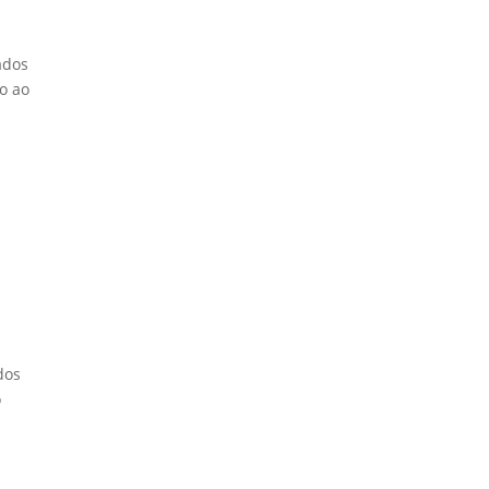
ados
o ao
dos
o