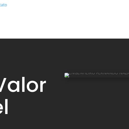
tato
Valor
l