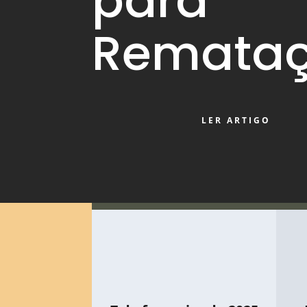
para
Remata
LER ARTIGO