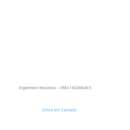
Tiago Moraes
Engenheiro Mecânico – CREA
142204626-5
TiagoMoraes
Engenheiro Mecânico – CREA 142204626-5
Entre em Contato