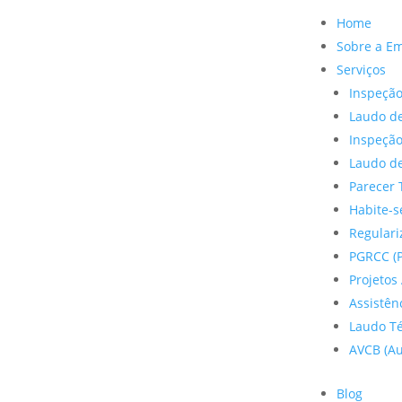
Home
Sobre a E
Serviços
Inspeção
Laudo de
Inspeçã
Laudo de
Parecer 
Habite-s
Regulariz
PGRCC (P
Projetos 
Assistên
Laudo Te
AVCB (Au
Blog