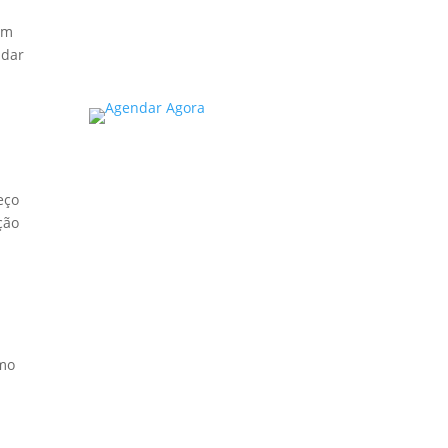
em
Read More
udar
eço
ção
omo