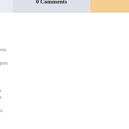
0 Comments
Inspeção Predial
Obrigatória em
ente
Escolas e
Universidades no
 pois
Estado de SP: O
Que Você Precisa
Saber
A inspeção predial
s
obrigatória em escolas e
s
universidades no estado de
SP é um tema de extrema
ço
importância, especialmente
considerando a segurança
e...