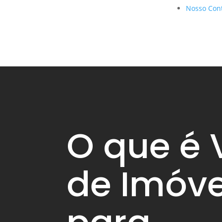
Nosso Con
O que é 
de Imóve