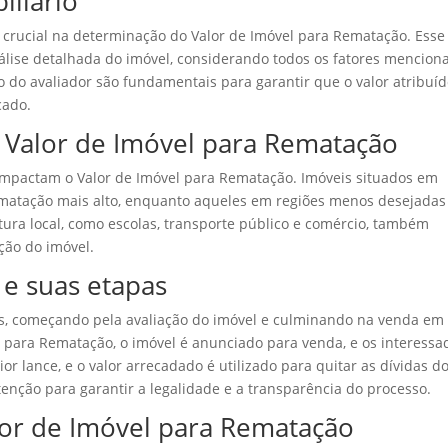
iliário
crucial na determinação do Valor de Imóvel para Rematação. Esse
nálise detalhada do imóvel, considerando todos os fatores mencion
 do avaliador são fundamentais para garantir que o valor atribuíd
cado.
o Valor de Imóvel para Rematação
 impactam o Valor de Imóvel para Rematação. Imóveis situados em
ematação mais alto, enquanto aqueles em regiões menos desejadas
tura local, como escolas, transporte público e comércio, também
ão do imóvel.
e suas etapas
as, começando pela avaliação do imóvel e culminando na venda em
l para Rematação, o imóvel é anunciado para venda, e os interessa
r lance, e o valor arrecadado é utilizado para quitar as dívidas d
enção para garantir a legalidade e a transparência do processo.
or de Imóvel para Rematação