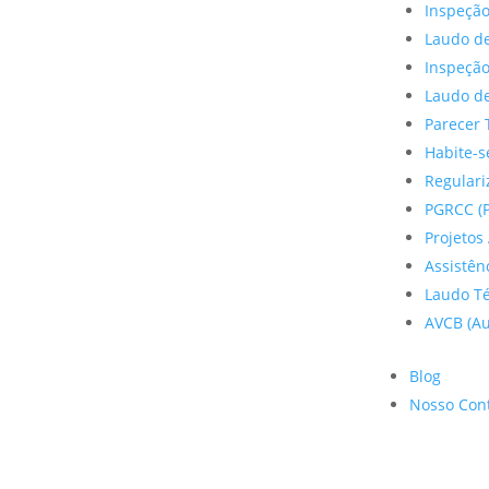
Inspeção
Laudo de
Inspeçã
Laudo de
Parecer 
Habite-s
Regulariz
PGRCC (P
Projetos 
Assistên
Laudo Te
AVCB (Au
Blog
Nosso Con