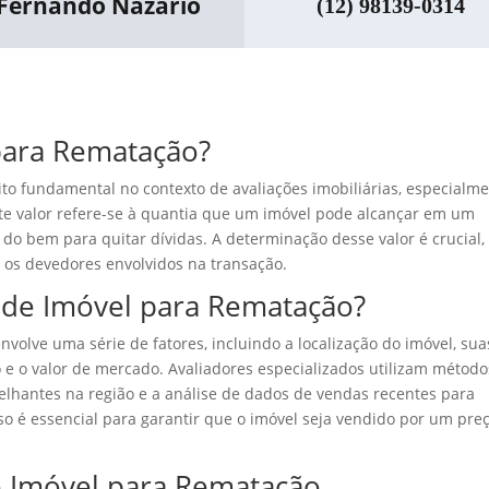
Fernando Nazario
(12) 98139-0314
para Rematação?
to fundamental no contexto de avaliações imobiliárias, especialm
Este valor refere-se à quantia que um imóvel pode alcançar em um
do bem para quitar dívidas. A determinação desse valor é crucial,
 os devedores envolvidos na transação.
 de Imóvel para Rematação?
volve uma série de fatores, incluindo a localização do imóvel, sua
ão e o valor de mercado. Avaliadores especializados utilizam método
lhantes na região e a análise de dados de vendas recentes para
sso é essencial para garantir que o imóvel seja vendido por um pre
e Imóvel para Rematação