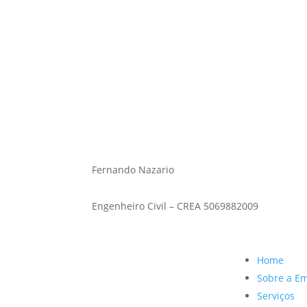
Fernando Nazario
Engenheiro civil – CREA 5069882009
Fernando Nazario
Engenheiro Civil – CREA 5069882009
Home
Sobre a E
Serviços