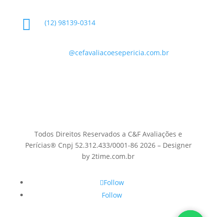

(12) 98139-0314

contato
@cefavaliacoesepericia.com.br

R. Miguel Neme, 23 - Jardim Castanheira, São
José dos Campos - SP, 12225-340
Todos Direitos Reservados a C&F Avaliações e
Perícias® Cnpj 52.312.433/0001-86 2026 – Designer
by 2time.com.br
Follow
Follow