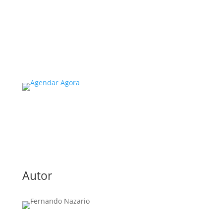
universidades no estado de SP é um tema de
extrema importância, especialmente
considerando a segurança e...
Read More
Autor