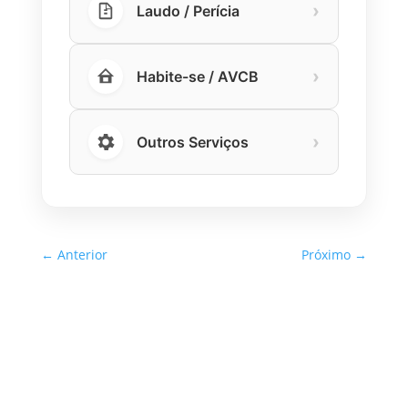
›
Laudo / Perícia
›
Habite-se / AVCB
›
Outros Serviços
←
Anterior
Próximo
→
Inspeção Predial Obrigatória
em Escolas e Universidades
no Estado de SP: O Que Você
Precisa Saber
A inspeção predial obrigatória em escolas e