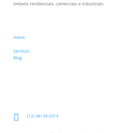
imóveis residenciais, comerciais e industriais.
Menu Links
Home
Sobre a Empresa
Serviços
Blog
Glossário
Informações de Contato

(12) 98139-0314