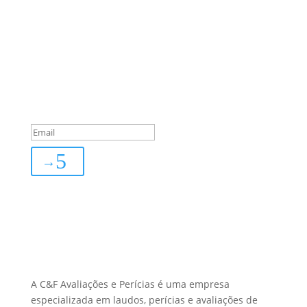
Sua Defesa é Nossa Prioridade!
Inscreva-se
You are successfully
subscribed!
→
Sobre Nós
A C&F Avaliações e Perícias é uma empresa
especializada em laudos, perícias e avaliações de