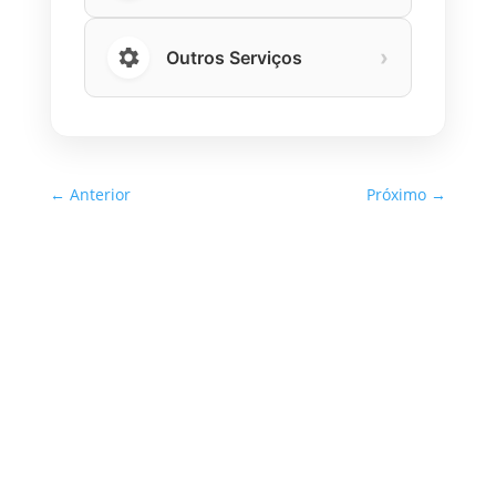
›
Outros Serviços
←
Anterior
Próximo
→
Inspeção Predial Obrigatória
em Escolas e Universidades
no Estado de SP: O Que Você
Precisa Saber
A inspeção predial obrigatória em escolas e
universidades no estado de SP é um tema de
extrema importância, especialmente
considerando a segurança e...