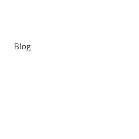
Blog
A inspeção predial obrigatória em escolas e
universidades no estado de SP é um tema de
extrema importância, especialmente considerando a