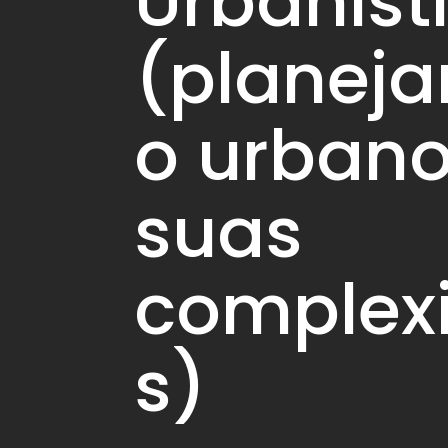
Urbaníst
(planej
o urbano
suas
complex
s)