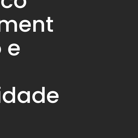
ico
ament
 e
idade