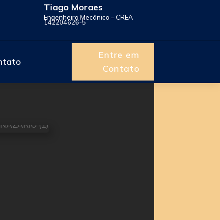
Tiago Moraes
Engenheiro Mecânico – CREA
142204626-5
Entre em
ntato
Contato