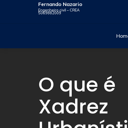
Fernando Nazario
Engenheiro civil – CREA
5069882009
Hom
O que é
Xadrez