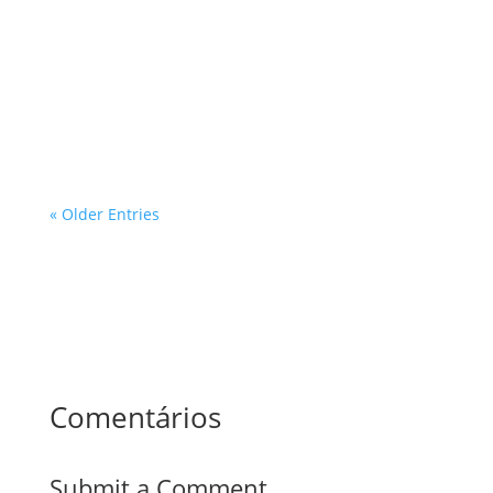
ambientais protegidas no estado de São Paulo é um
tema de grande relevância, especialmente para
profissionais que atuam nas áreas de inspeções e
avaliações prediais. Com a crescente demanda por
desenvolvimento urbano e a...
« Older Entries
Comentários
Submit a Comment