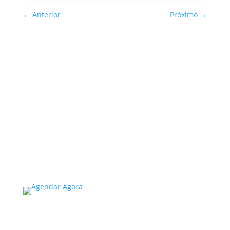
←
Anterior
Próximo
→
Inspeção Predial Obrigatória
em Escolas e Universidades
no Estado de SP: O Que Você
Precisa Saber
A inspeção predial obrigatória em escolas e
universidades no estado de SP é um tema de
extrema importância, especialmente
considerando a segurança e...
Read More