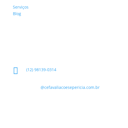
Sobre a Empresa
Serviços
Blog
Glossário
Informações de Contato

(12) 98139-0314

contato
@cefavaliacoesepericia.com.br

R. Miguel Neme, 23 - Jardim Castanheira, São
José dos Campos - SP, 12225-340