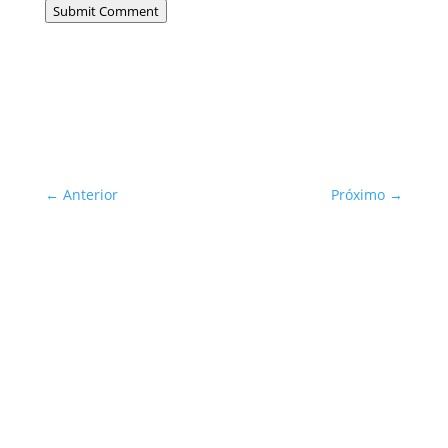
Submit Comment
←
Anterior
Próximo
→
Sua Defesa é Nossa Prioridade!
Inscreva-se
You are successfully