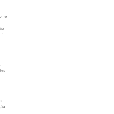
vitar
são
ir
a
ntes
o
ção