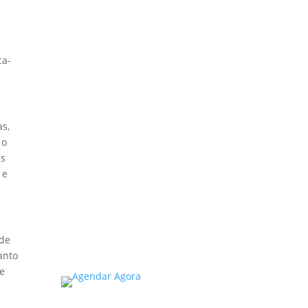
Obrigatória em
Escolas e
Universidades no
Estado de SP: O
ca-
Que Você Precisa
Saber
A inspeção predial
obrigatória em escolas e
as,
universidades no estado de
 o
SP é um tema de extrema
as
importância, especialmente
 e
considerando a segurança
e...
Read More
 de
anto
te