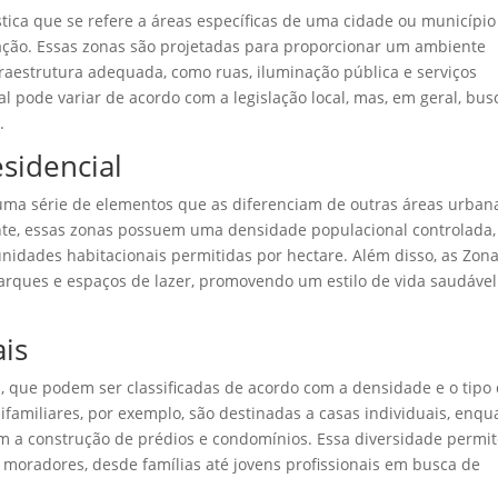
stica que se refere a áreas específicas de uma cidade ou município
ação. Essas zonas são projetadas para proporcionar um ambiente
raestrutura adequada, como ruas, iluminação pública e serviços
l pode variar de acordo com a legislação local, mas, em geral, bus
.
esidencial
 uma série de elementos que as diferenciam de outras áreas urban
nte, essas zonas possuem uma densidade populacional controlada,
nidades habitacionais permitidas por hectare. Além disso, as Zon
arques e espaços de lazer, promovendo um estilo de vida saudável
ais
s, que podem ser classificadas de acordo com a densidade e o tipo
ifamiliares, por exemplo, são destinadas a casas individuais, enqu
em a construção de prédios e condomínios. Essa diversidade permi
 moradores, desde famílias até jovens profissionais em busca de