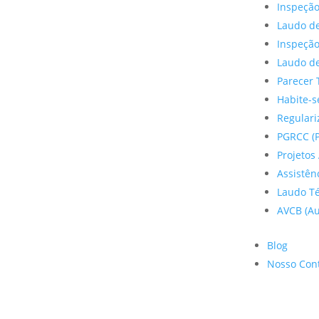
Inspeção
Laudo de
Inspeçã
Laudo de
Parecer 
Habite-s
Regulariz
PGRCC (P
Projetos 
Assistên
Laudo Te
AVCB (Au
Blog
Nosso Con