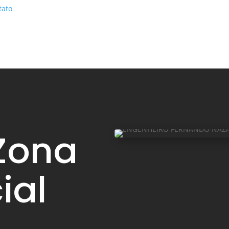
tato
Zona
ial