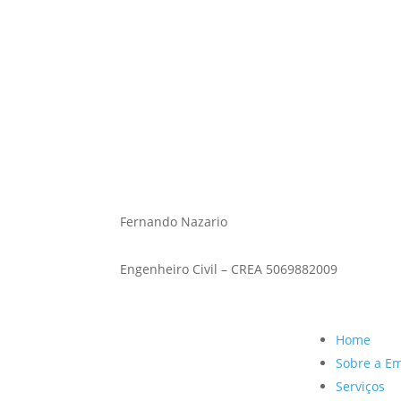
Fernando Nazario
Engenheiro civil – CREA 5069882009
Fernando Nazario
Engenheiro Civil – CREA 5069882009
Home
Sobre a E
Serviços