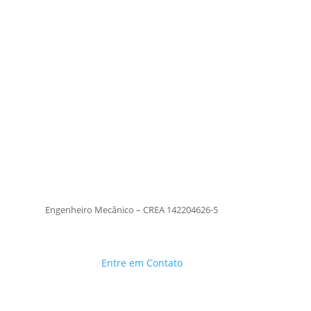
Tiago Moraes
Engenheiro Mecânico – CREA
142204626-5
TiagoMoraes
Engenheiro Mecânico – CREA 142204626-5
Entre em Contato