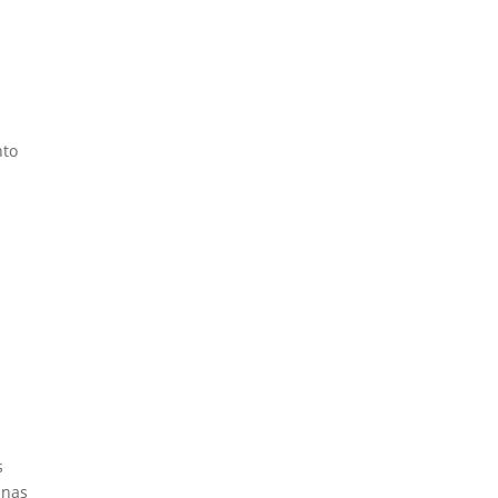
nto
s
 nas