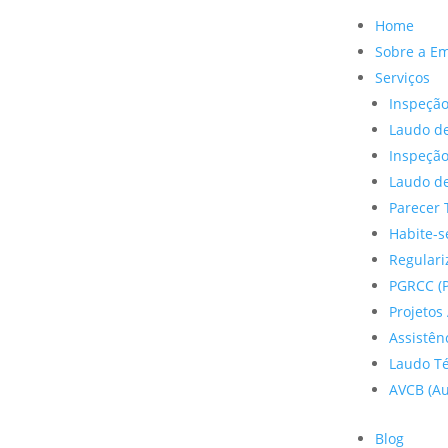
Home
Sobre a E
Serviços
Inspeção
Laudo de
Inspeçã
Laudo de
Parecer 
Habite-s
Regulariz
PGRCC (P
Projetos 
Assistên
Laudo Te
AVCB (Au
Blog