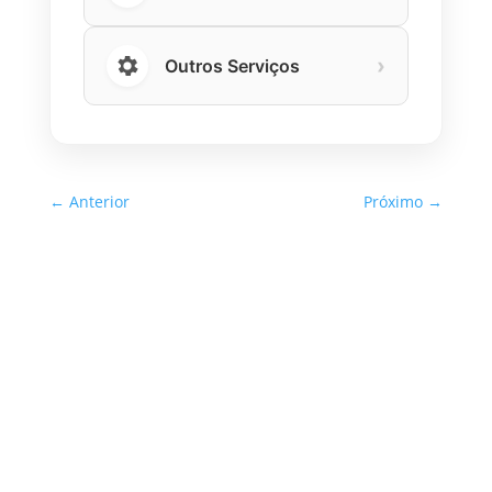
›
Outros Serviços
←
Anterior
Próximo
→
Inspeção Predial Obrigatória
em Escolas e Universidades
no Estado de SP: O Que Você
Precisa Saber
A inspeção predial obrigatória em escolas e
universidades no estado de SP é um tema de
extrema importância, especialmente
considerando a segurança e...