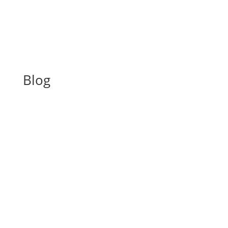
Blog
A inspeção predial obrigatória em escolas e
universidades no estado de SP é um tema de
extrema importância, especialmente considerando a