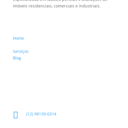
imóveis residenciais, comerciais e industriais.
Menu Links
Home
Sobre a Empresa
Serviços
Blog
Glossário
Informações de Contato

(12) 98139-0314