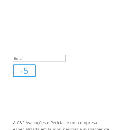
Sua Defesa é Nossa Prioridade!
Inscreva-se
You are successfully
subscribed!
→
Sobre Nós
A C&F Avaliações e Perícias é uma empresa
especializada em laudos, perícias e avaliações de