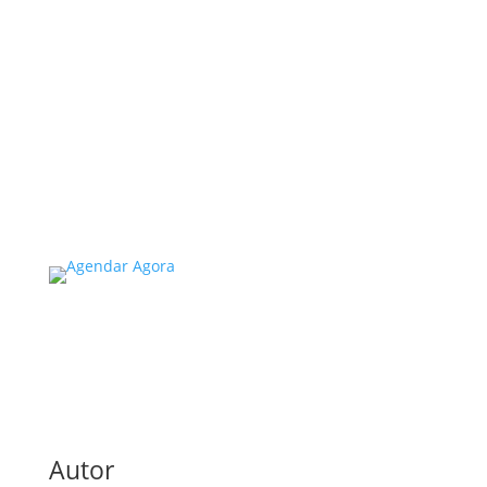
no Estado de SP: O Que Você
Precisa Saber
A inspeção predial obrigatória em escolas e
universidades no estado de SP é um tema de
extrema importância, especialmente
considerando a segurança e...
Read More
Autor