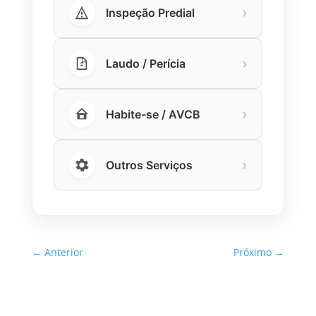
›
Inspeção Predial
›
Laudo / Perícia
›
Habite-se / AVCB
›
Outros Serviços
←
Anterior
Próximo
→
Inspeção Predial Obrigatória
em Escolas e Universidades