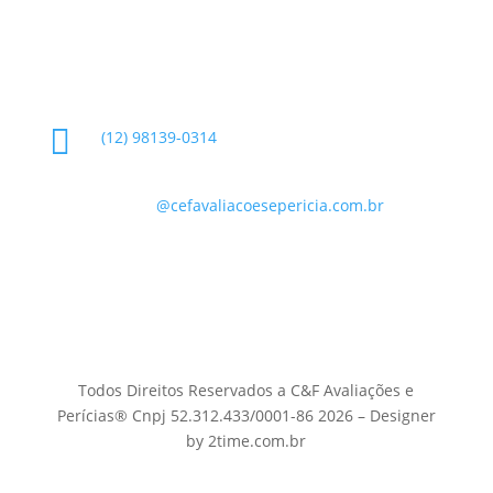
Informações de Contato

(12) 98139-0314

contato
@cefavaliacoesepericia.com.br

R. Miguel Neme, 23 - Jardim Castanheira, São
José dos Campos - SP, 12225-340
Todos Direitos Reservados a C&F Avaliações e
Perícias® Cnpj 52.312.433/0001-86 2026 – Designer
by 2time.com.br