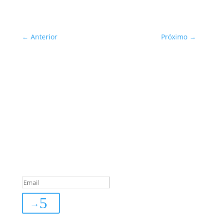
←
Anterior
Próximo
→
Sua Defesa é Nossa Prioridade!
Inscreva-se
You are successfully
subscribed!
→