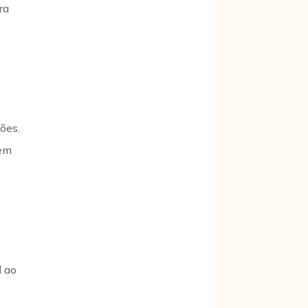
ra
ões.
bem
l ao