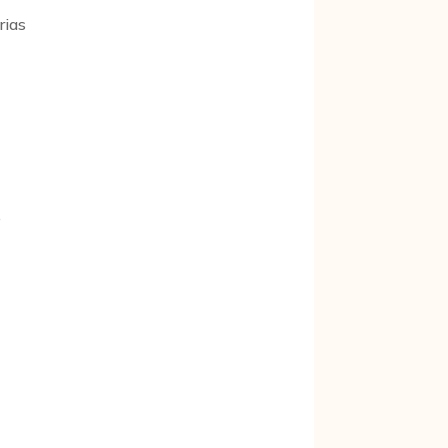
rias
e
é