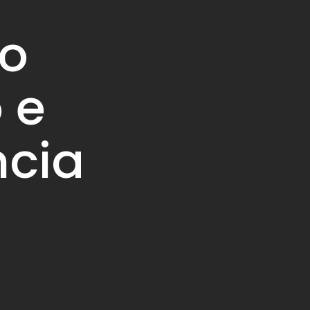
 o
 e
ncia