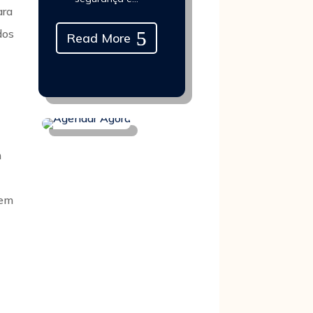
ara
dos
Read More
m
rem