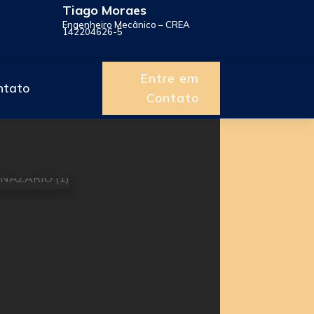
Tiago Moraes
Engenheiro Mecânico – CREA
142204626-5
Entre em
ntato
Contato