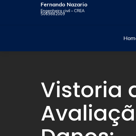
Fernando Nazario
Engenheiro civil – CREA
5069882009
Hom
Vistoria 
Avaliaçã