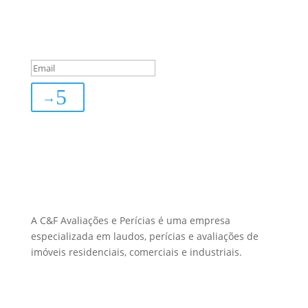
Inscreva-se
You are successfully
subscribed!
→
Sobre Nós
A C&F Avaliações e Perícias é uma empresa
especializada em laudos, perícias e avaliações de
imóveis residenciais, comerciais e industriais.
Menu Links