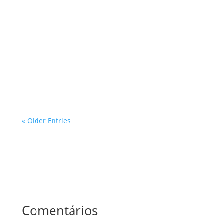
O processo de aprovação de projetos em áreas
ambientais protegidas no estado de São Paulo é um
tema de grande relevância, especialmente para
profissionais que atuam nas áreas de inspeções e
avaliações prediais. Com a crescente demanda por
desenvolvimento urbano e a...
« Older Entries
Comentários