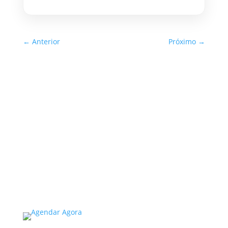
←
Anterior
Próximo
→
Inspeção Predial Obrigatória
em Escolas e Universidades
no Estado de SP: O Que Você
Precisa Saber
A inspeção predial obrigatória em escolas e
universidades no estado de SP é um tema de
extrema importância, especialmente
considerando a segurança e...
Read More