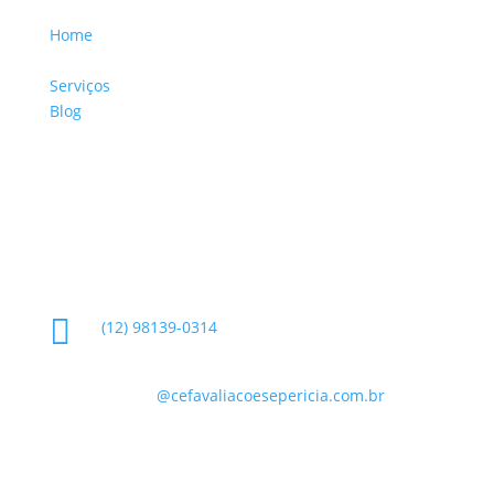
Home
Sobre a Empresa
Serviços
Blog
Glossário
Informações de Contato

(12) 98139-0314

contato
@cefavaliacoesepericia.com.br

R. Miguel Neme, 23 - Jardim Castanheira, São
José dos Campos - SP, 12225-340