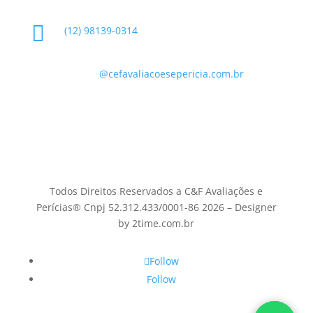

(12) 98139-0314

contato
@cefavaliacoesepericia.com.br

R. Miguel Neme, 23 - Jardim Castanheira, São
José dos Campos - SP, 12225-340
Todos Direitos Reservados a C&F Avaliações e
Perícias® Cnpj 52.312.433/0001-86 2026 – Designer
by 2time.com.br
Follow
Follow