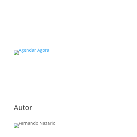
universidades no estado de SP é um tema de
extrema importância, especialmente
considerando a segurança e...
Read More
Autor