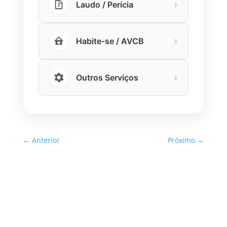
›
Laudo / Perícia
›
Habite-se / AVCB
›
Outros Serviços
←
Anterior
Próximo
→
Inspeção Predial Obrigatória
em Escolas e Universidades
no Estado de SP: O Que Você
Precisa Saber
A inspeção predial obrigatória em escolas e