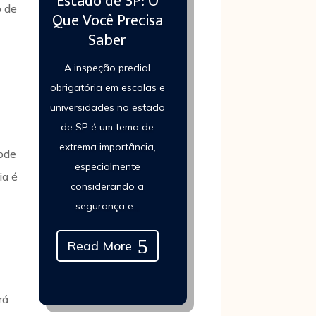
Estado de SP: O
o de
Que Você Precisa
Saber
A inspeção predial
obrigatória em escolas e
universidades no estado
de SP é um tema de
extrema importância,
pode
especialmente
ia é
considerando a
segurança e...
Read More
rá