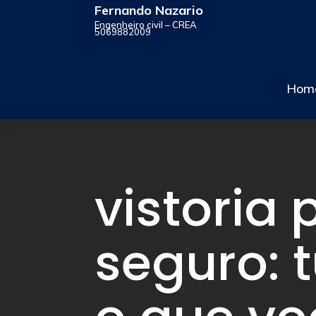
Fernando Nazario
Engenheiro civil – CREA
5069882009
Hom
vistoria 
seguro: 