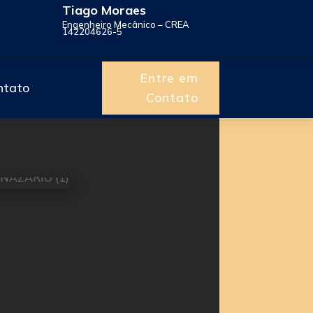
Tiago Moraes
Engenheiro Mecânico – CREA
142204626-5
Entre em
ntato
Contato