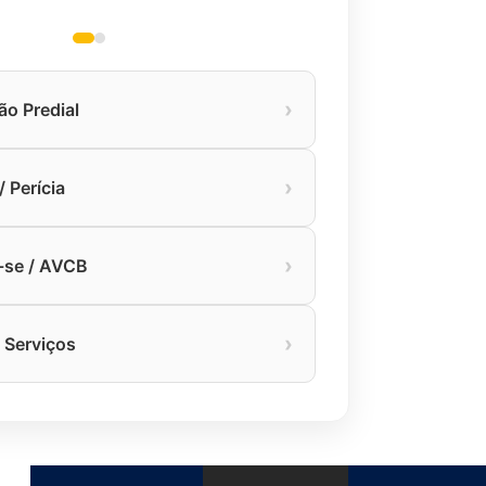
›
ão Predial
›
 Perícia
›
-se / AVCB
›
 Serviços