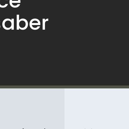
cê
saber