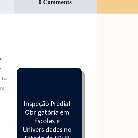
0 Comments
m,
é
ctar
em,
Inspeção Predial
Obrigatória em
Escolas e
Universidades no