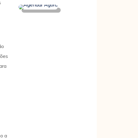
s
ão
ções
ara
mo a