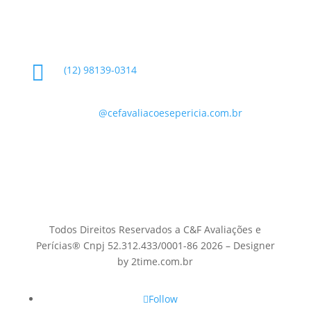
Informações de Contato

(12) 98139-0314

contato
@cefavaliacoesepericia.com.br

R. Miguel Neme, 23 - Jardim Castanheira, São
José dos Campos - SP, 12225-340
Todos Direitos Reservados a C&F Avaliações e
Perícias® Cnpj 52.312.433/0001-86 2026 – Designer
by 2time.com.br
Follow