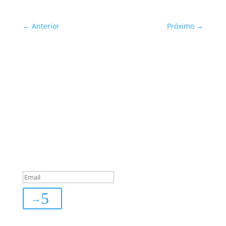
←
Anterior
Próximo
→
Sua Defesa é Nossa Prioridade!
Inscreva-se
You are successfully
subscribed!
→