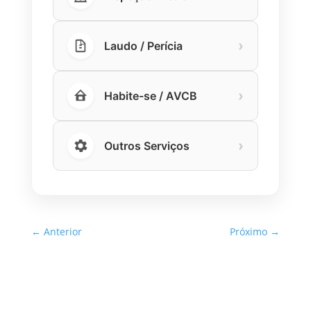
›
Laudo / Perícia
›
Habite-se / AVCB
›
Outros Serviços
←
Anterior
Próximo
→
Inspeção Predial Obrigatória
em Escolas e Universidades
no Estado de SP: O Que Você