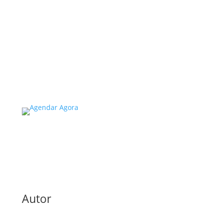
Precisa Saber
A inspeção predial obrigatória em escolas e
universidades no estado de SP é um tema de
extrema importância, especialmente
considerando a segurança e...
Read More
Autor