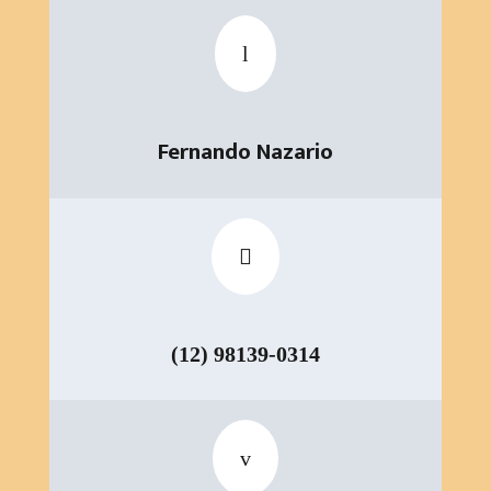
l
Fernando Nazario

(12) 98139-0314
v