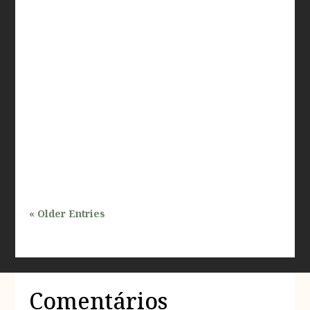
O processo de aprovação de projetos em áreas
ambientais protegidas no estado de São Paulo é um
tema de grande relevância, especialmente para
profissionais que atuam nas áreas de inspeções e
avaliações prediais. Com a crescente demanda por
desenvolvimento urbano e a…
« Older Entries
Comentários