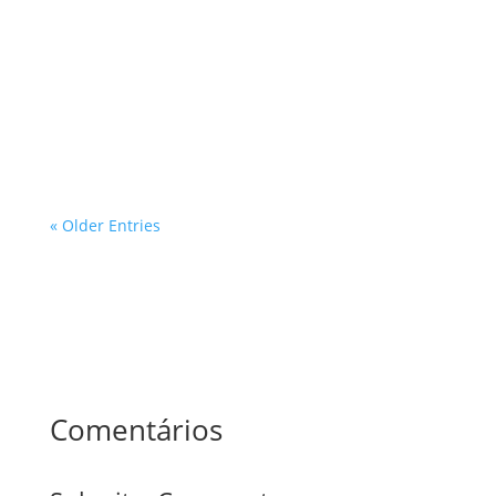
ambientais protegidas no estado de São Paulo é um
tema de grande relevância, especialmente para
profissionais que atuam nas áreas de inspeções e
avaliações prediais. Com a crescente demanda por
desenvolvimento urbano e a…
« Older Entries
Comentários