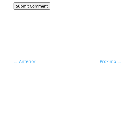
Submit Comment
←
Anterior
Próximo
→
Sua Defesa é Nossa Prioridade!
Inscreva-se
You are successfully