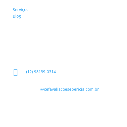
Sobre a Empresa
Serviços
Blog
Glossário
Informações de Contato

(12) 98139-0314

contato
@cefavaliacoesepericia.com.br

R. Miguel Neme, 23 - Jardim Castanheira, São
José dos Campos - SP, 12225-340