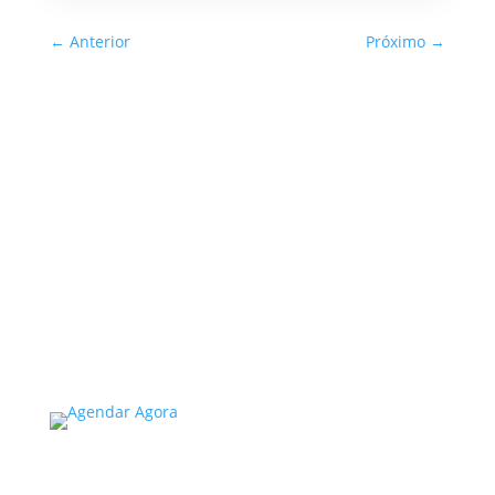
←
Anterior
Próximo
→
Inspeção Predial Obrigatória
em Escolas e Universidades
no Estado de SP: O Que Você
Precisa Saber
A inspeção predial obrigatória em escolas e
universidades no estado de SP é um tema de
extrema importância, especialmente
considerando a segurança e…
Read More