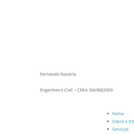
Fernando Nazario
Engenheiro civil – CREA 5069882009
Fernando Nazario
Engenheiro Civil – CREA 5069882009
Home
Sobre a E
Serviços