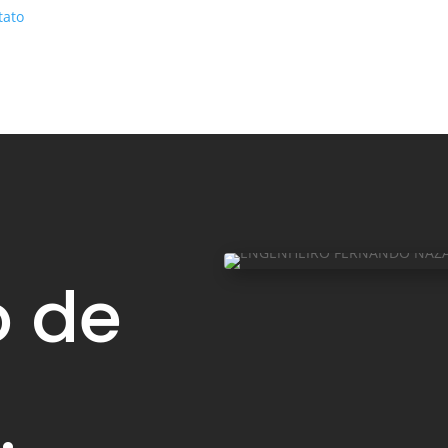
tato
o de