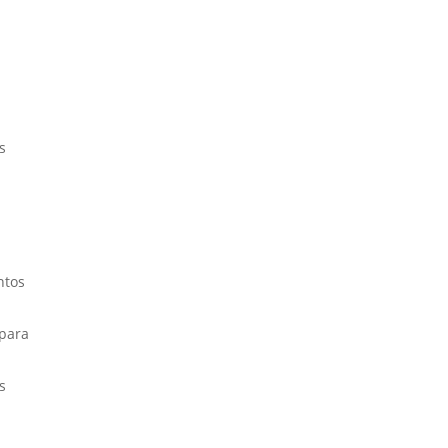
s
ntos
 para
s