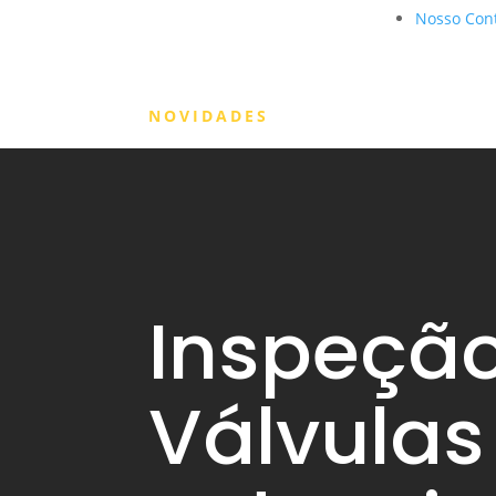
Nosso Con
NOVIDADES
Inspeçã
Válvulas