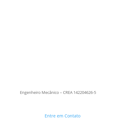
Tiago Moraes
Engenheiro Mecânico – CREA
142204626-5
TiagoMoraes
Engenheiro Mecânico – CREA 142204626-5
Entre em Contato