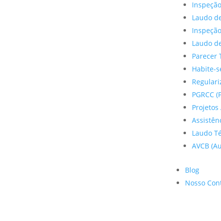
Inspeção
Laudo de
Inspeçã
Laudo de
Parecer 
Habite-s
Regulariz
PGRCC (P
Projetos 
Assistên
Laudo Te
AVCB (Au
Blog
Nosso Con