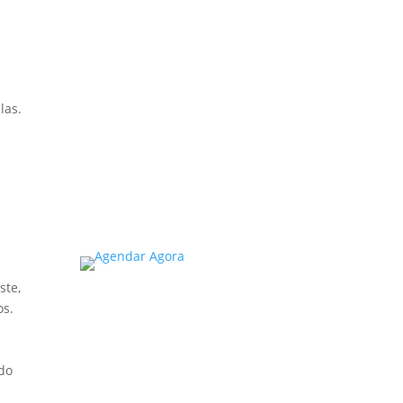
Saber
A inspeção predial
obrigatória em escolas e
universidades no estado de
SP é um tema de extrema
las.
importância, especialmente
considerando a segurança
e…
Read More
ste,
os.
odo