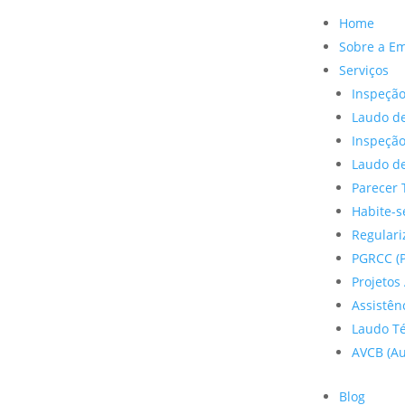
Home
Sobre a E
Serviços
Inspeção
Laudo de
Inspeçã
Laudo de
Parecer 
Habite-s
Regulariz
PGRCC (P
Projetos 
Assistên
Laudo Te
AVCB (Au
Blog