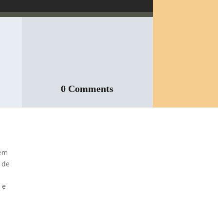
0 Comments
Inspeção Predial
 em
Obrigatória em
o de
Escolas e
Universidades no
 e
Estado de SP: O
Que Você Precisa