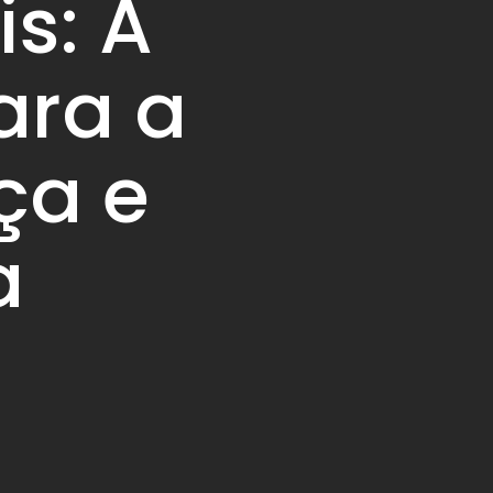
is: A
ara a
ça e
a