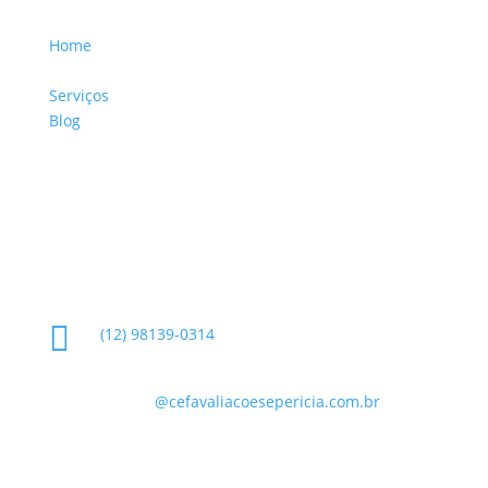
Home
Sobre a Empresa
Serviços
Blog
Glossário
Informações de Contato

(12) 98139-0314

contato
@cefavaliacoesepericia.com.br

R. Miguel Neme, 23 - Jardim Castanheira, São