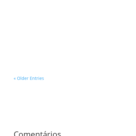
O processo de aprovação de projetos em áreas
ambientais protegidas no estado de São Paulo é um
tema de grande relevância, especialmente para
profissionais que atuam nas áreas de inspeções e
avaliações prediais. Com a crescente demanda por
desenvolvimento urbano e a…
« Older Entries
Comentários