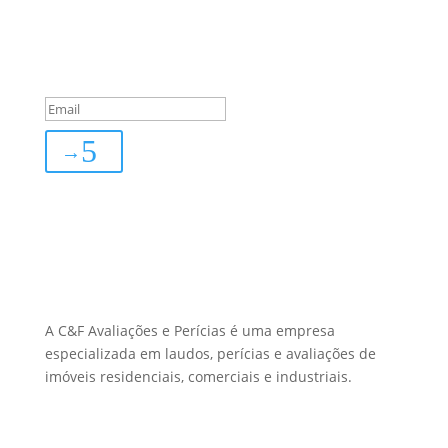
Inscreva-se
You are successfully
subscribed!
→
Sobre Nós
A C&F Avaliações e Perícias é uma empresa
especializada em laudos, perícias e avaliações de
imóveis residenciais, comerciais e industriais.
Menu Links