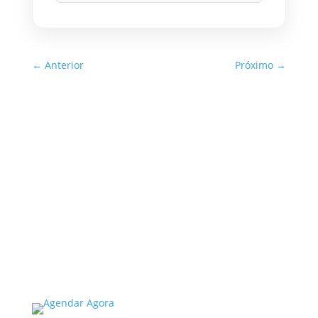
←
Anterior
Próximo
→
Inspeção Predial Obrigatória
em Escolas e Universidades
no Estado de SP: O Que Você
Precisa Saber
A inspeção predial obrigatória em escolas e
universidades no estado de SP é um tema de
extrema importância, especialmente
considerando a segurança e…
Read More