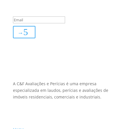
You are successfully
subscribed!
→
Sobre Nós
A C&F Avaliações e Perícias é uma empresa
especializada em laudos, perícias e avaliações de
imóveis residenciais, comerciais e industriais.
Menu Links