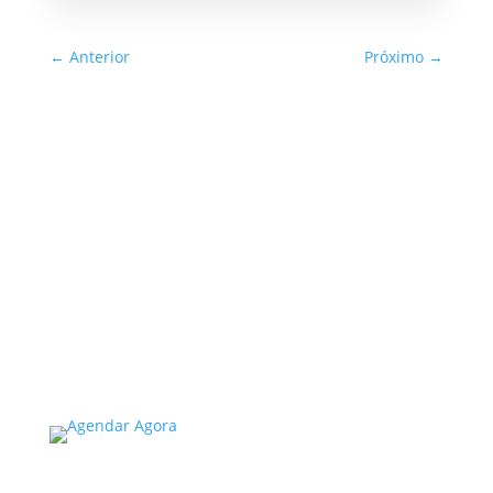
←
Anterior
Próximo
→
Inspeção Predial Obrigatória
em Escolas e Universidades
no Estado de SP: O Que Você
Precisa Saber
A inspeção predial obrigatória em escolas e
universidades no estado de SP é um tema de
extrema importância, especialmente
considerando a segurança e…
Read More