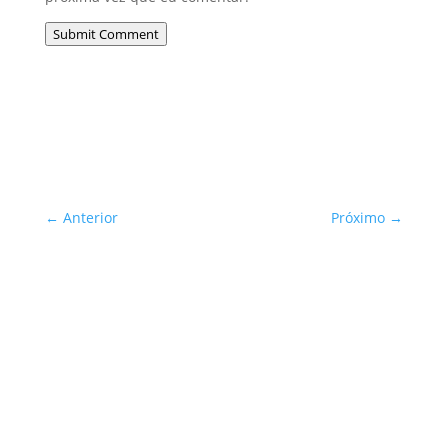
Submit Comment
←
Anterior
Próximo
→
Sua Defesa é Nossa Prioridade!
Inscreva-se