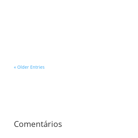
O processo de aprovação de projetos em áreas
ambientais protegidas no estado de São Paulo é um
tema de grande relevância, especialmente para
profissionais que atuam nas áreas de inspeções e
avaliações prediais. Com a crescente demanda por
desenvolvimento urbano e a…
« Older Entries
Comentários