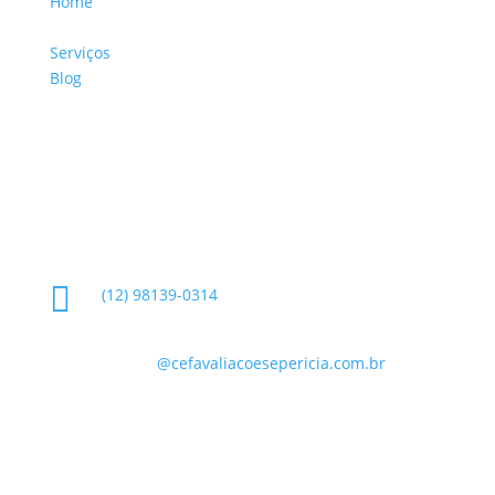
Home
Sobre a Empresa
Serviços
Blog
Glossário
Informações de Contato

(12) 98139-0314

contato
@cefavaliacoesepericia.com.br

R. Miguel Neme, 23 - Jardim Castanheira, São
José dos Campos - SP, 12225-340