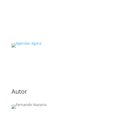
universidades no estado de SP é um tema de
extrema importância, especialmente
considerando a segurança e…
Read More
Autor