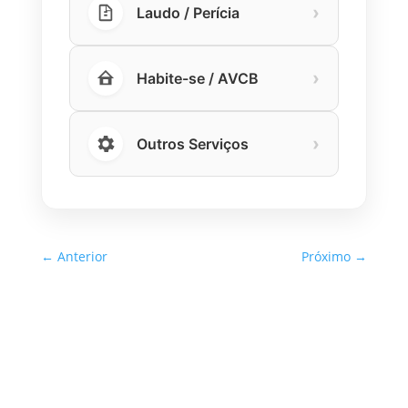
›
Laudo / Perícia
›
Habite-se / AVCB
›
Outros Serviços
←
Anterior
Próximo
→
Inspeção Predial Obrigatória
em Escolas e Universidades
no Estado de SP: O Que Você
Precisa Saber
A inspeção predial obrigatória em escolas e