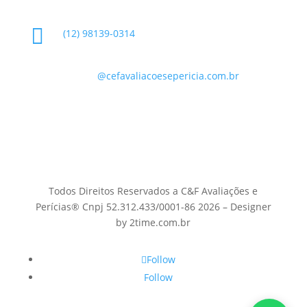

(12) 98139-0314

contato
@cefavaliacoesepericia.com.br

R. Miguel Neme, 23 - Jardim Castanheira, São
José dos Campos - SP, 12225-340
Todos Direitos Reservados a C&F Avaliações e
Perícias® Cnpj 52.312.433/0001-86 2026 – Designer
by 2time.com.br
Follow
Follow