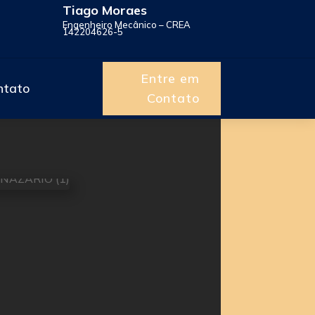
Tiago Moraes
Engenheiro Mecânico – CREA
142204626-5
Entre em
ntato
Contato