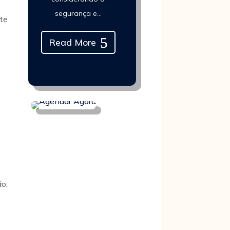
segurança e…
nte
Read More
o: