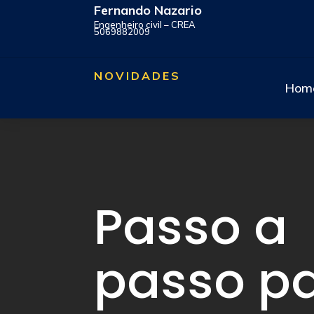
Fernando Nazario
Engenheiro civil – CREA
5069882009
NOVIDADES
Hom
Passo a
passo p