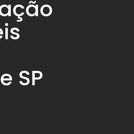
zação
is
e SP