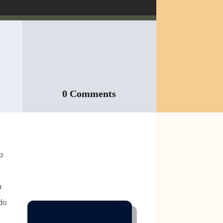
0 Comments
a
a
do