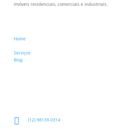
imóveis residenciais, comerciais e industriais.
Menu Links
Home
Sobre a Empresa
Serviços
Blog
Glossário
Informações de Contato

(12) 98139-0314