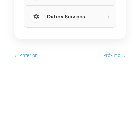
›
Outros Serviços
←
Anterior
Próximo
→
Inspeção Predial Obrigatória
em Escolas e Universidades
no Estado de SP: O Que Você
Precisa Saber
A inspeção predial obrigatória em escolas e
universidades no estado de SP é um tema de
extrema importância, especialmente
considerando a segurança e…