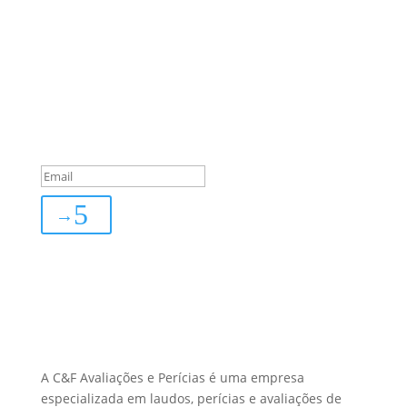
Sua Defesa é Nossa Prioridade!
Inscreva-se
You are successfully
subscribed!
→
Sobre Nós
A C&F Avaliações e Perícias é uma empresa
especializada em laudos, perícias e avaliações de