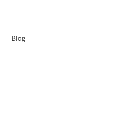
Blog
A inspeção predial obrigatória em escolas e
universidades no estado de SP é um tema de
extrema importância, especialmente considerando a