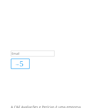
Sua Defesa é Nossa Prioridade!
Inscreva-se
You are successfully
subscribed!
→
Sobre Nós
A C&F Avaliações e Perícias é uma empresa