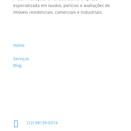
especializada em laudos, perícias e avaliações de
imóveis residenciais, comerciais e industriais.
Menu Links
Home
Sobre a Empresa
Serviços
Blog
Glossário
Informações de Contato

(12) 98139-0314