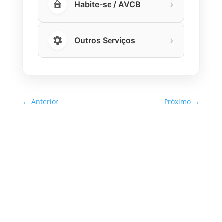
›
Habite-se / AVCB
›
Outros Serviços
←
Anterior
Próximo
→
Inspeção Predial Obrigatória
em Escolas e Universidades
no Estado de SP: O Que Você
Precisa Saber
A inspeção predial obrigatória em escolas e
universidades no estado de SP é um tema de
extrema importância, especialmente
considerando a segurança e…