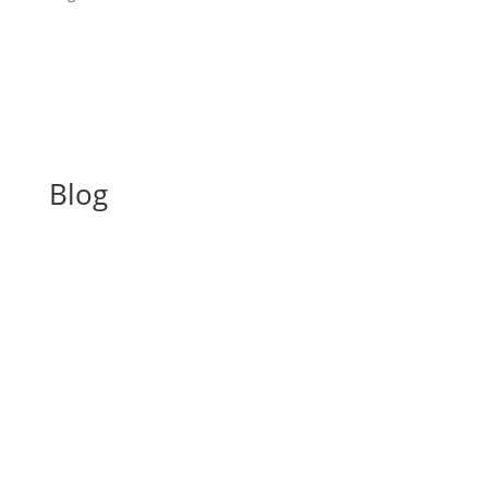
Blog
A inspeção predial obrigatória em escolas e
universidades no estado de SP é um tema de