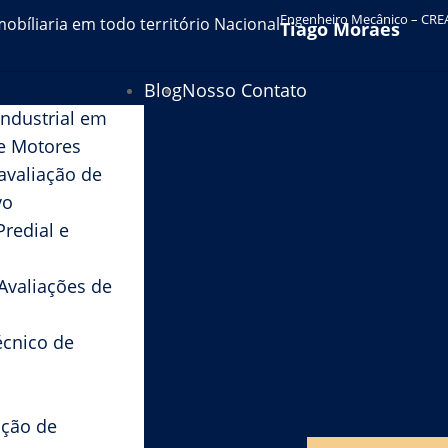
Engenheiro Mecânico – CRE
mobíliaria em todo território Nacional
Tiago Moraes
Blog
Nosso Contato
Industrial em
e Motores
avaliação de
vo
Predial e
Avaliações de
écnico de
ção de