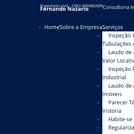
Engenheiro civil – CREA 5069882009
Consultoria I
Fernando Nazario
Home
Sobre a Empresa
Serviços
Inspeção 
Tubulações 
Laudo de 
Valor Locati
Inspeção 
Industrial
Laudo de 
Imóveis
Parecer T
Vistoria
Habite-se
Regulariza