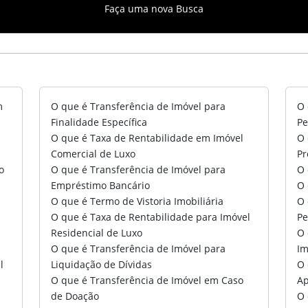
Faça uma nova Busca
m
O que é Transferência de Imóvel para
O 
Finalidade Específica
Pe
O que é Taxa de Rentabilidade em Imóvel
O 
Comercial de Luxo
Pr
o
O que é Transferência de Imóvel para
O 
Empréstimo Bancário
O 
O que é Termo de Vistoria Imobiliária
O 
O que é Taxa de Rentabilidade para Imóvel
Pe
Residencial de Luxo
O 
O que é Transferência de Imóvel para
Im
l
Liquidação de Dívidas
O 
O que é Transferência de Imóvel em Caso
Ap
de Doação
O 