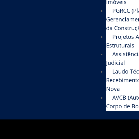
Imóveis
PGRCC (Pl
Gerenciamen
da Construça
Projetos A
Estruturais
Assistênci
Judicial
Laudo Té
Recebiment
Nova
AVCB (Aut
Corpo de Bo