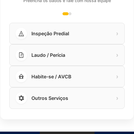
Preencha os dados e fale com nossa equipe
›
Inspeção Predial
›
Laudo / Perícia
›
Habite-se / AVCB
›
Outros Serviços