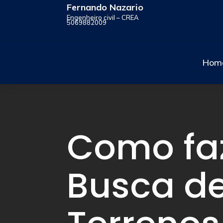
Fernando Nazario
Engenheiro civil – CREA
5069882009
Hom
Como fa
Busca d