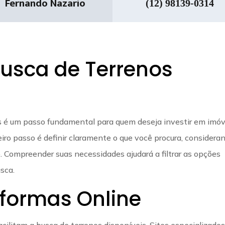
Fernando Nazario
(12) 98139-0314
usca de Terrenos
is é um passo fundamental para quem deseja investir em imóv
iro passo é definir claramente o que você procura, considera
. Compreender suas necessidades ajudará a filtrar as opções
sca.
aformas Online
acilitam a busca de terrenos disponíveis. Sites especializado