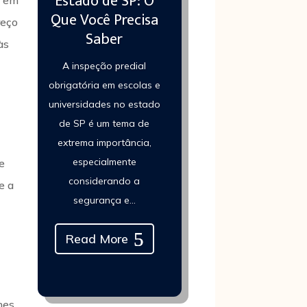
Estado de SP: O
Que Você Precisa
reço
Saber
às
A inspeção predial
obrigatória em escolas e
universidades no estado
de SP é um tema de
extrema importância,
especialmente
e
considerando a
e a
segurança e...
Read More
hes