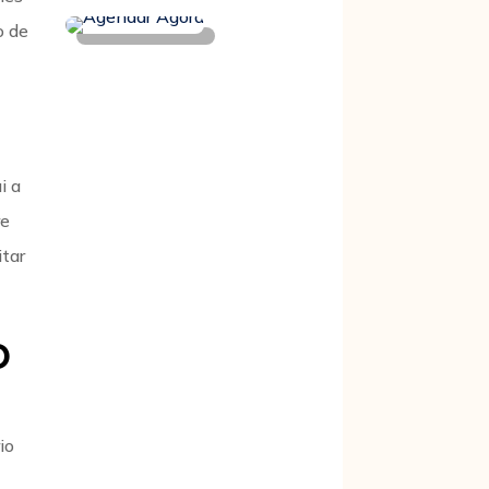
o de
i a
re
itar
o
io