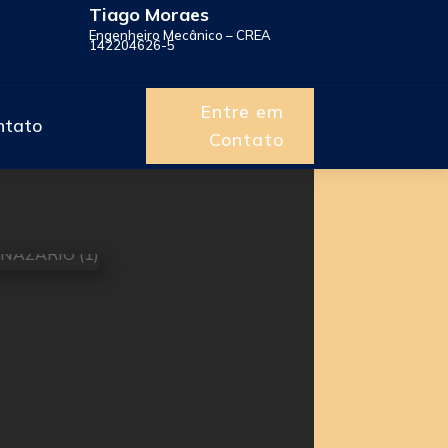
Tiago Moraes
Engenheiro Mecânico – CREA
142204626-5
Entre em
ntato
Contato