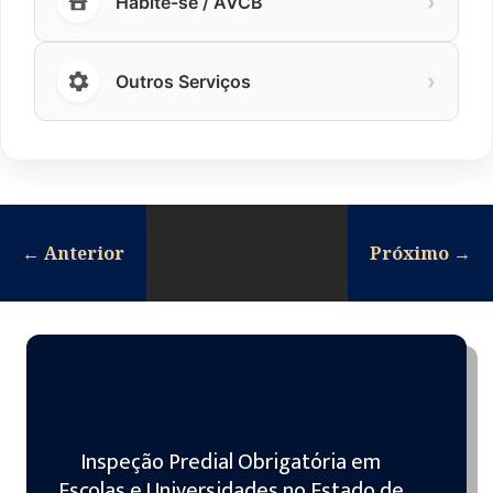
›
Habite-se / AVCB
›
Outros Serviços
←
Anterior
Próximo
→
Inspeção Predial Obrigatória em
Escolas e Universidades no Estado de