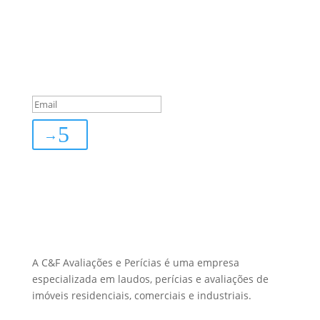
Sua Defesa é Nossa Prioridade!
Inscreva-se
You are successfully
subscribed!
→
Sobre Nós
A C&F Avaliações e Perícias é uma empresa
especializada em laudos, perícias e avaliações de
imóveis residenciais, comerciais e industriais.