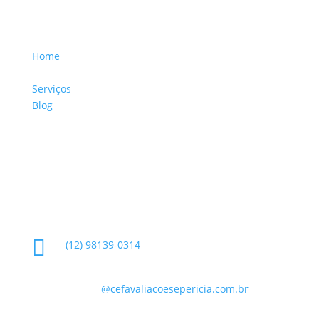
Menu Links
Home
Sobre a Empresa
Serviços
Blog
Glossário
Informações de Contato

(12) 98139-0314

contato
@cefavaliacoesepericia.com.br