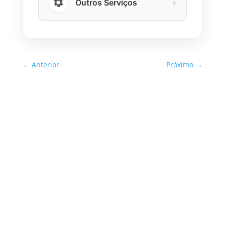
›
Outros Serviços
←
Anterior
Próximo
→
Inspeção Predial Obrigatória
em Escolas e Universidades
no Estado de SP: O Que Você
Precisa Saber
A inspeção predial obrigatória em escolas e
universidades no estado de SP é um tema de
extrema importância, especialmente
considerando a segurança e...
Read More