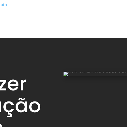
tato
zer
ação