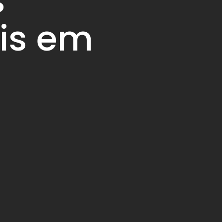
s
ais em