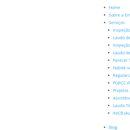
Home
Sobre a E
Serviços
Inspeção
Laudo de
Inspeçã
Laudo de
Parecer 
Habite-s
Regulariz
PGRCC (P
Projetos 
Assistên
Laudo Te
AVCB (Au
Blog