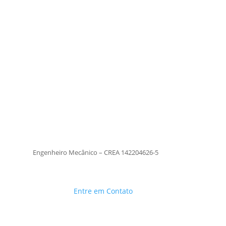
Tiago Moraes
Engenheiro Mecânico – CREA
142204626-5
TiagoMoraes
Engenheiro Mecânico – CREA 142204626-5
Entre em Contato