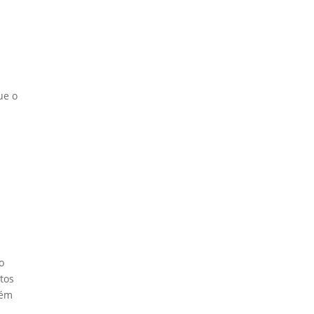
ue o
o
etos
bém