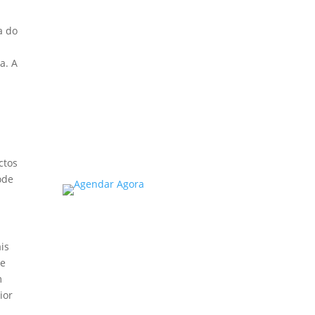
A inspeção predial
obrigatória em escolas e
a do
universidades no estado de
m
SP é um tema de extrema
a. A
importância, especialmente
considerando a segurança
e...
Read More
ctos
ode
is
de
m
ior