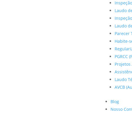
Inspeção
Laudo de
Inspeçã
Laudo de
Parecer 
Habite-s
Regulariz
PGRCC (P
Projetos 
Assistên
Laudo Te
AVCB (Au
Blog
Nosso Con