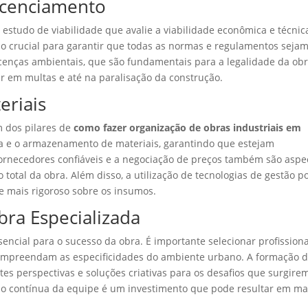
Licenciamento
m estudo de viabilidade que avalie a viabilidade econômica e técnic
so crucial para garantir que todas as normas e regulamentos seja
licenças ambientais, que são fundamentais para a legalidade da obr
 em multas e até na paralisação da construção.
eriais
m dos pilares de
como fazer organização de obras industriais em
ra e o armazenamento de materiais, garantindo que estejam
fornecedores confiáveis e a negociação de preços também são aspe
total da obra. Além disso, a utilização de tecnologias de gestão p
e mais rigoroso sobre os insumos.
ra Especializada
encial para o sucesso da obra. É importante selecionar profissiona
compreendam as especificidades do ambiente urbano. A formação 
tes perspectivas e soluções criativas para os desafios que surgire
ção contínua da equipe é um investimento que pode resultar em ma