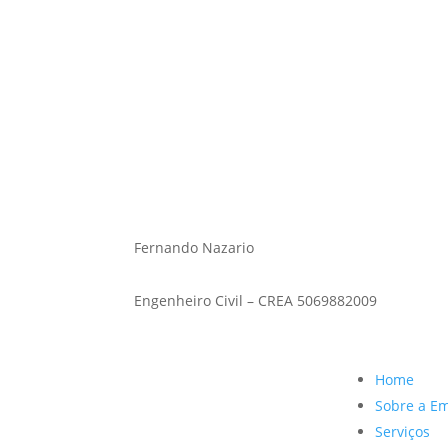
Fernando Nazario
Engenheiro civil – CREA 5069882009
Fernando Nazario
Engenheiro Civil – CREA 5069882009
Home
Sobre a E
Serviços