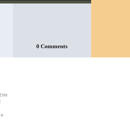
0 Comments
Inspeção Predial
Obrigatória em
Este
Escolas e
É
Universidades no
Estado de SP: O
ra
Que Você Precisa
Saber