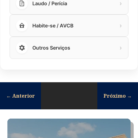
›
Laudo / Perícia
›
Habite-se / AVCB
›
Outros Serviços
←
Anterior
Próximo
→