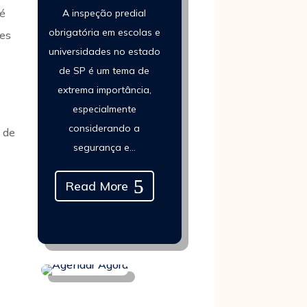
 é
A inspeção predial
obrigatória em escolas e
des
universidades no estado
de SP é um tema de
extrema importância,
especialmente
considerando a
o de
segurança e...
Read More