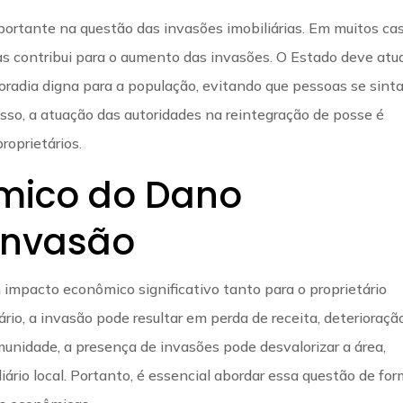
rtante na questão das invasões imobiliárias. Em muitos cas
das contribui para o aumento das invasões. O Estado deve atu
 moradia digna para a população, evitando que pessoas se sin
isso, a atuação das autoridades na reintegração de posse é
roprietários.
mico do Dano
 Invasão
 impacto econômico significativo tanto para o proprietário
rio, a invasão pode resultar em perda de receita, deterioraçã
munidade, a presença de invasões pode desvalorizar a área,
rio local. Portanto, é essencial abordar essa questão de fo