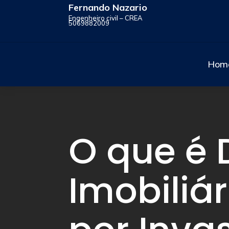
Fernando Nazario
Engenheiro civil – CREA
5069882009
Hom
O que é
Imobiliár