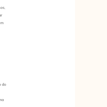
os,
ar
tam
o do
rma