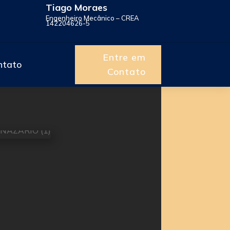
Tiago Moraes
Engenheiro Mecânico – CREA
142204626-5
Entre em
ntato
Contato