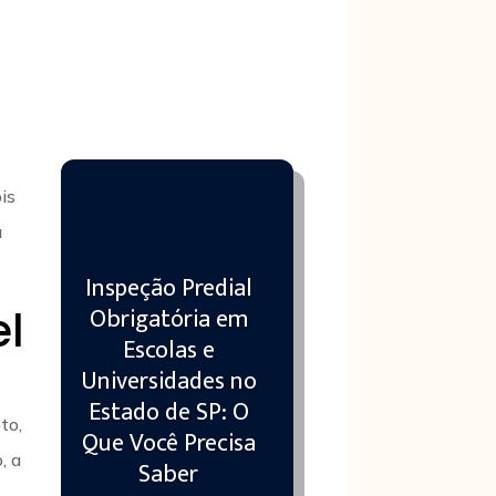
is
a
Inspeção Predial
Obrigatória em
el
Escolas e
Universidades no
m
Estado de SP: O
to,
Que Você Precisa
, a
Saber