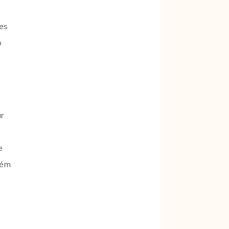
tes
o
r
e
bém