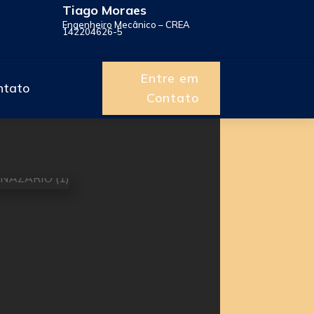
Tiago Moraes
Engenheiro Mecânico – CREA
142204626-5
Entre em
ntato
Contato