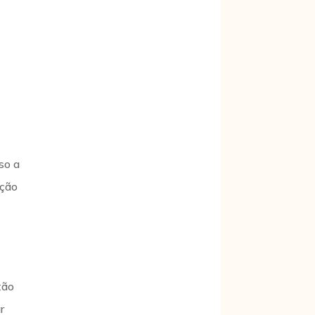
so a
ação
tão
r