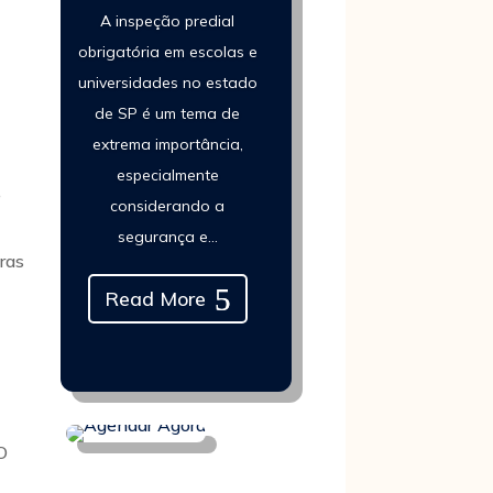
A inspeção predial
obrigatória em escolas e
universidades no estado
de SP é um tema de
extrema importância,
especialmente
,
considerando a
segurança e...
bras
Read More
O