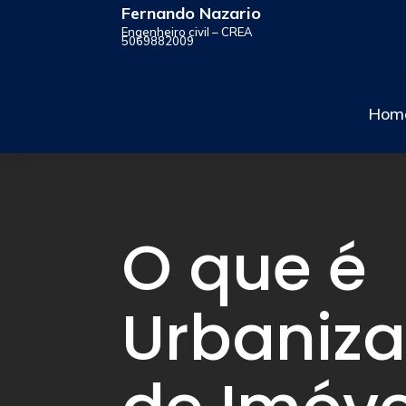
Fernando Nazario
Engenheiro civil – CREA
5069882009
Hom
O que é
Urbaniz