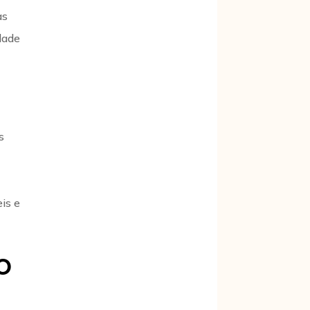
as
dade
s
is e
o